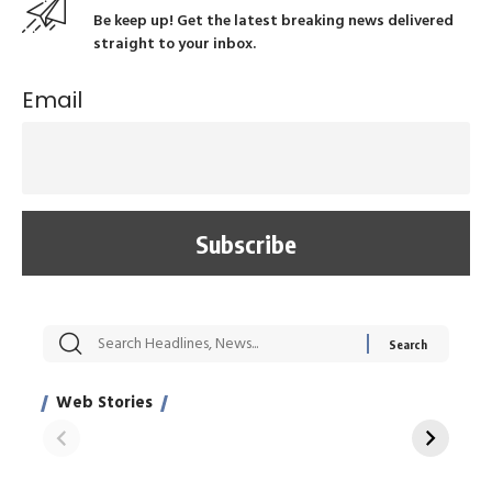
Be keep up! Get the latest breaking news delivered
straight to your inbox.
Email
सट्टेबाजी में अरेस्ट हुए
रोज एक कच्चे लहसुन
मह
Xcuse Me एक्टर
की कली से मिलेगी
रे
साहिल खान
जबरदस्त शारीरिक
अर
Web Stories
शक्ति
On Apr 28, 2024
On Apr 27, 2024
On 