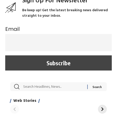
Sign Up For Newsletter
Be keep up! Get the latest breaking news delivered
straight to your inbox.
Email
सट्टेबाजी में अरेस्ट हुए
रोज एक कच्चे लहसुन
मह
Xcuse Me एक्टर
की कली से मिलेगी
रे
साहिल खान
जबरदस्त शारीरिक
अर
Web Stories
शक्ति
On Apr 28, 2024
On Apr 27, 2024
On 