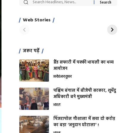
सट्टेबाजी में अरेस्ट हुए
रोज एक कच्चे लहसुन
Xcuse Me एक्टर
की कली से मिलेगी
साहिल खान
जबरदस्त शारीरिक
Web Stories
On Apr 28, 2024
On Apr 27, 2024
शक्ति
जरूर पढ़ें
ग्रैंड सफारी में पक्की भायली का भव्य
आयोजन
मनोरंजन
वुमन
पश्चिम बंगाल में बीजेपी सरकार, शुभेंदु
अधिकारी बने मुख्यमंत्री
भारत
​पिंजरापोल गौशाला में सवा दो करोड़
का बड़ा ‘अनुदान घोटाला’ !