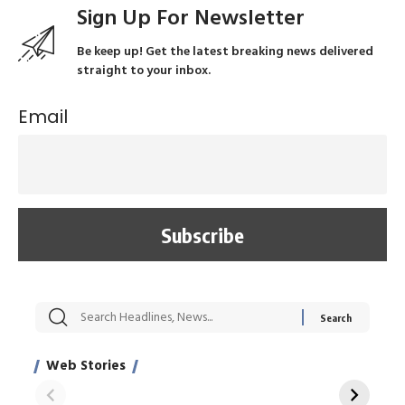
Sign Up For Newsletter
Be keep up! Get the latest breaking news delivered
straight to your inbox.
Email
सट्टेबाजी में अरेस्ट हुए
रोज एक कच्चे लहसुन
मह
Xcuse Me एक्टर
की कली से मिलेगी
रे
साहिल खान
जबरदस्त शारीरिक
अर
Web Stories
शक्ति
On Apr 28, 2024
On Apr 27, 2024
On 