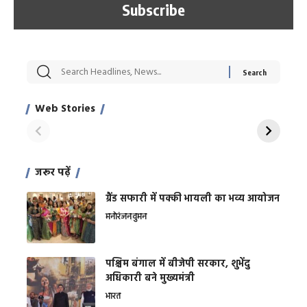
सट्टेबाजी में अरेस्ट हुए
रोज एक कच्चे लहसुन
मह
Xcuse Me एक्टर
की कली से मिलेगी
रे
साहिल खान
जबरदस्त शारीरिक
अर
Web Stories
शक्ति
On Apr 28, 2024
On Apr 27, 2024
On 
जरूर पढ़ें
ग्रैंड सफारी में पक्की भायली का भव्य आयोजन
मनोरंजन
वुमन
पश्चिम बंगाल में बीजेपी सरकार, शुभेंदु
अधिकारी बने मुख्यमंत्री
भारत