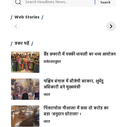
सट्टेबाजी में अरेस्ट हुए
रोज एक कच्चे लहसुन
मह
Xcuse Me एक्टर
की कली से मिलेगी
रे
साहिल खान
जबरदस्त शारीरिक
अर
Web Stories
शक्ति
On Apr 28, 2024
On Apr 27, 2024
On 
जरूर पढ़ें
ग्रैंड सफारी में पक्की भायली का भव्य आयोजन
मनोरंजन
वुमन
पश्चिम बंगाल में बीजेपी सरकार, शुभेंदु
अधिकारी बने मुख्यमंत्री
भारत
​पिंजरापोल गौशाला में सवा दो करोड़ का
बड़ा ‘अनुदान घोटाला’ !
भारत