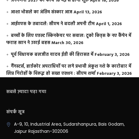
जनगणना 2027 का कार्य 16 मई से होगा शुरू
April 18, 2026
आशा भोसले का अंतिम संस्कार आज
April 13, 2026
आईएएस के तबादले: सीएम ने बदली अपनी टीम
April 1, 2026
बच्चों के लिए एडल्ट स्किनकेयर पर सवाल: टूको किड्स के नए कैंपेन में
फराह खान ने उठाई बहस
March 30, 2026
पूर्व विधायक बलजीत यादव ईडी की हिरासत में
February 3, 2026
गैंगस्टर्स, हार्डकोर अपराधियों पर लगे प्रभावी अंकुश नशे के कारोबार में
लिप्त गिरोहों के विरूद्ध हो सख्त एक्शन : सीएम शर्मा
February 3, 2026
सबसे ज़्यादा पढ़ा गया
संपर्क सूत्र
A-9, 10, Industrial Area, Sudarshanpura, Bais Godam,
Jaipur Rajasthan-302006