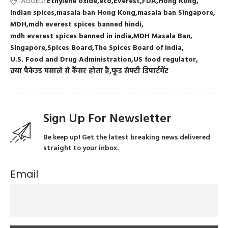
TAGGED:
Ethylene oxide
eto
Everest
FDA
Hong Kong
Indian spices
masala ban Hong Kong
masala ban Singapore
MDH
mdh everest spices banned hindi
mdh everest spices banned in india
MDH Masala Ban
Singapore
Spices Board
The Spices Board of India
U.S. Food and Drug Administration
US food regulator
क्या पैकेज्ड मसाले से कैंसर होता है
फूड सेफ्टी डिपार्टमेंट
Sign Up For Newsletter
Be keep up! Get the latest breaking news delivered
straight to your inbox.
Email