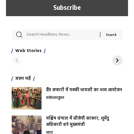
सट्टेबाजी में अरेस्ट हुए
रोज एक कच्चे लहसुन
मह
Xcuse Me एक्टर
की कली से मिलेगी
रे
साहिल खान
जबरदस्त शारीरिक
अर
Web Stories
शक्ति
On Apr 28, 2024
On Apr 27, 2024
On 
जरूर पढ़ें
ग्रैंड सफारी में पक्की भायली का भव्य आयोजन
मनोरंजन
वुमन
पश्चिम बंगाल में बीजेपी सरकार, शुभेंदु
अधिकारी बने मुख्यमंत्री
भारत