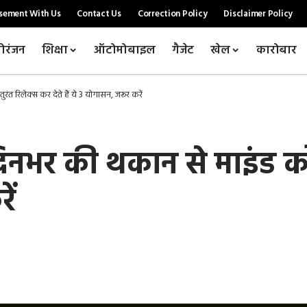
sement With Us
Contact Us
Correction Policy
Disclaimer Policy
ोरंजन
शिक्षा
ऑटोमोबाइल
गैजेट
खेल
कारोबार
 रिलेक्स कर देते हैं ये 3 योगासन, जरूर करें
भर की थकान से माइंड को त
ें