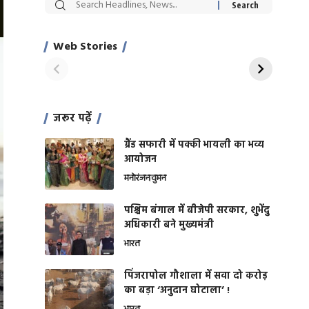
सट्टेबाजी में अरेस्ट हुए
रोज एक कच्चे लहसुन
Xcuse Me एक्टर
की कली से मिलेगी
साहिल खान
जबरदस्त शारीरिक
Web Stories
On Apr 28, 2024
On Apr 27, 2024
शक्ति
जरूर पढ़ें
ग्रैंड सफारी में पक्की भायली का भव्य
आयोजन
मनोरंजन
वुमन
पश्चिम बंगाल में बीजेपी सरकार, शुभेंदु
अधिकारी बने मुख्यमंत्री
भारत
​पिंजरापोल गौशाला में सवा दो करोड़
का बड़ा ‘अनुदान घोटाला’ !