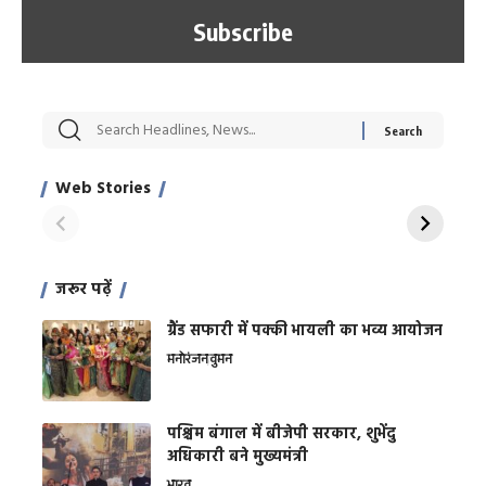
सट्टेबाजी में अरेस्ट हुए
रोज एक कच्चे लहसुन
मह
Xcuse Me एक्टर
की कली से मिलेगी
रे
साहिल खान
जबरदस्त शारीरिक
अर
Web Stories
शक्ति
On Apr 28, 2024
On Apr 27, 2024
On 
जरूर पढ़ें
ग्रैंड सफारी में पक्की भायली का भव्य आयोजन
मनोरंजन
वुमन
पश्चिम बंगाल में बीजेपी सरकार, शुभेंदु
अधिकारी बने मुख्यमंत्री