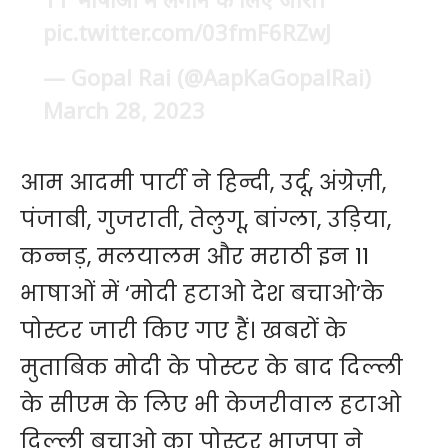
pic.twitter.com/03fmF6RZwJ
— Gopal Rai (@AapKaGopalRai)
March 28, 2023
आम आदमी पार्टी ने हिन्दी, उर्दू, अंग्रेज़ी,
पंजाबी, गुजराती, तेलुगू, बांग्ला, उड़िया,
कन्नड़, मलयालम और मराठी इन 11
भाषाओं में ‘मोदी हटाओ देश बचाओ’के
पोस्टर जारी किए गए हैं। खबरों के
मुताबिक मोदी के पोस्टर के बाद दिल्ली
के सीएम के लिए भी केजरीवाल हटाओ
दिल्ली बचाओ का पोस्टर भाजपा ने