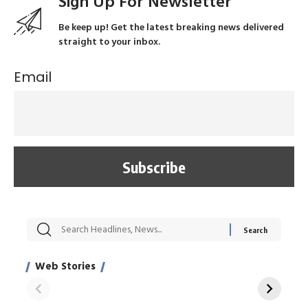
Sign Up For Newsletter
Be keep up! Get the latest breaking news delivered
straight to your inbox.
Email
सट्टेबाजी में अरेस्ट हुए
रोज एक कच्चे लहसुन
मह
Xcuse Me एक्टर
की कली से मिलेगी
रे
साहिल खान
जबरदस्त शारीरिक
अर
Web Stories
शक्ति
On Apr 28, 2024
On Apr 27, 2024
On 