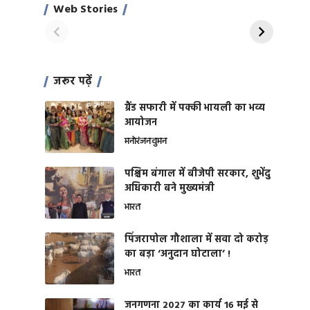
साहिल खान
जबरदस्त शारीरिक
Web Stories
On Apr 28, 2024
On Apr 27, 2024
शक्ति
जरूर पढ़ें
ग्रैंड सफारी में पक्की भायली का भव्य
आयोजन
मनोरंजन
वुमन
पश्चिम बंगाल में बीजेपी सरकार, शुभेंदु
अधिकारी बने मुख्यमंत्री
भारत
​पिंजरापोल गौशाला में सवा दो करोड़
का बड़ा ‘अनुदान घोटाला’ !
भारत
जनगणना 2027 का कार्य 16 मई से