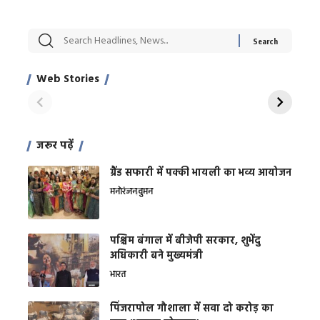
सट्टेबाजी में अरेस्ट हुए
रोज एक कच्चे लहसुन
मह
Xcuse Me एक्टर
की कली से मिलेगी
रे
साहिल खान
जबरदस्त शारीरिक
अर
Web Stories
शक्ति
On Apr 28, 2024
On Apr 27, 2024
On 
जरूर पढ़ें
ग्रैंड सफारी में पक्की भायली का भव्य आयोजन
मनोरंजन
वुमन
पश्चिम बंगाल में बीजेपी सरकार, शुभेंदु
अधिकारी बने मुख्यमंत्री
भारत
​पिंजरापोल गौशाला में सवा दो करोड़ का