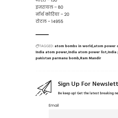
भारत – 130
इजरायल – 80
नॉर्थ कोरिया – 20
टोटल – 14955
TAGGED:
atom bombs in world
atom power 
India atom power
India atom power list
India
pakistan parmanu bomb
Ram Mandir
Sign Up For Newslet
Be keep up! Get the latest breaking n
Email