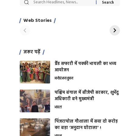
सट्टेबाजी में अरेस्ट हुए
रोज एक कच्चे लहसुन
Xcuse Me एक्टर
की कली से मिलेगी
साहिल खान
जबरदस्त शारीरिक
Web Stories
On Apr 28, 2024
On Apr 27, 2024
शक्ति
जरूर पढ़ें
ग्रैंड सफारी में पक्की भायली का भव्य
आयोजन
मनोरंजन
वुमन
पश्चिम बंगाल में बीजेपी सरकार, शुभेंदु
अधिकारी बने मुख्यमंत्री
भारत
​पिंजरापोल गौशाला में सवा दो करोड़
का बड़ा ‘अनुदान घोटाला’ !