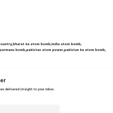
country
bharat ke atom bomb
India atom bomb
 parmanu bomb
pakistan atom power
pakistan ke atom bomb
ter
ews delivered straight to your inbox.