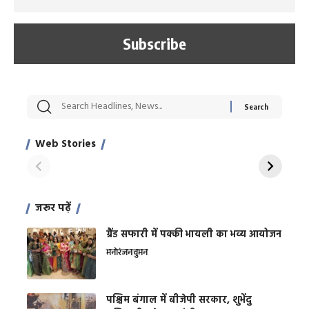
सट्टेबाजी में अरेस्ट हुए
रोज एक कच्चे लहसुन
मह
Xcuse Me एक्टर
की कली से मिलेगी
रे
साहिल खान
जबरदस्त शारीरिक
अर
Web Stories
शक्ति
On Apr 28, 2024
On Apr 27, 2024
On 
जरूर पढ़ें
ग्रैंड सफारी में पक्की भायली का भव्य आयोजन
मनोरंजन
वुमन
पश्चिम बंगाल में बीजेपी सरकार, शुभेंदु