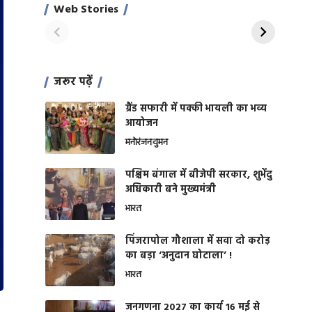
साहिल खान
जबरदस्त शारीरिक
Web Stories
On Apr 28, 2024
On Apr 27, 2024
शक्ति
जरूर पढ़ें
ग्रैंड सफारी में पक्की भायली का भव्य
आयोजन
मनोरंजन
वुमन
पश्चिम बंगाल में बीजेपी सरकार, शुभेंदु
अधिकारी बने मुख्यमंत्री
भारत
​पिंजरापोल गौशाला में सवा दो करोड़
का बड़ा ‘अनुदान घोटाला’ !
भारत
जनगणना 2027 का कार्य 16 मई से