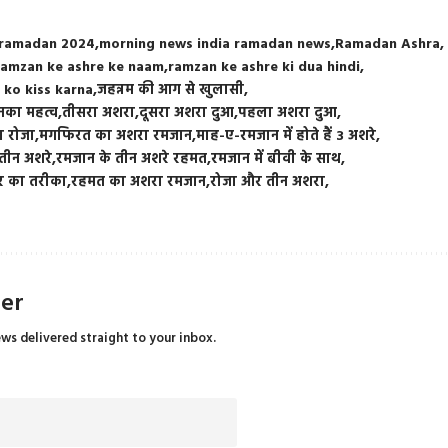
 ramadan 2024
morning news india ramadan news
Ramadan Ashra
ramzan ke ashre ke naam
ramzan ke ashre ki dua hindi
 ko kiss karna
जहन्नम की आग से खुलासी
इनका महत्व
तीसरा अशरा
दूसरा अशरा दुआ
पहला अशरा दुआ
गा रोजा
मगफिरत का अशरा रमजान
माह-ए-रमजान में होते हैं 3 अशरे
तीन अशरे
रमजान के तीन अशरे रहमत
रमजान में बीवी के साथ
तर का तरीका
रहमत का अशरा रमजान
रोजा और तीन अशरा
ter
ews delivered straight to your inbox.