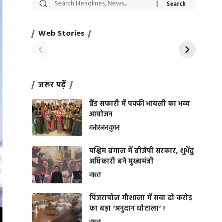
सट्टेबाजी में अरेस्ट हुए
रोज एक कच्चे लहसुन
Xcuse Me एक्टर
की कली से मिलेगी
साहिल खान
जबरदस्त शारीरिक
Web Stories
On Apr 28, 2024
On Apr 27, 2024
शक्ति
जरूर पढ़ें
ग्रैंड सफारी में पक्की भायली का भव्य
आयोजन
मनोरंजन
वुमन
पश्चिम बंगाल में बीजेपी सरकार, शुभेंदु
अधिकारी बने मुख्यमंत्री
भारत
​पिंजरापोल गौशाला में सवा दो करोड़
का बड़ा ‘अनुदान घोटाला’ !