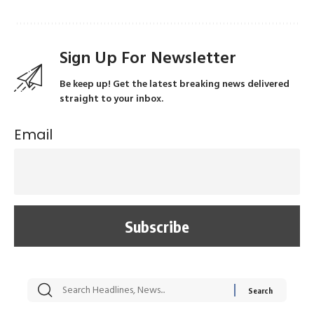
Sign Up For Newsletter
Be keep up! Get the latest breaking news delivered
straight to your inbox.
Email
सट्टेबाजी में अरेस्ट हुए
रोज एक कच्चे लहसुन
मह
Xcuse Me एक्टर
की कली से मिलेगी
रे