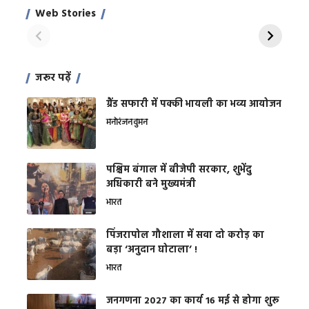
साहिल खान
जबरदस्त शारीरिक
अर
Web Stories
शक्ति
On Apr 28, 2024
On Apr 27, 2024
On 
जरूर पढ़ें
ग्रैंड सफारी में पक्की भायली का भव्य आयोजन
मनोरंजन
वुमन
पश्चिम बंगाल में बीजेपी सरकार, शुभेंदु
अधिकारी बने मुख्यमंत्री
भारत
​पिंजरापोल गौशाला में सवा दो करोड़ का
बड़ा ‘अनुदान घोटाला’ !
भारत
जनगणना 2027 का कार्य 16 मई से होगा शुरू