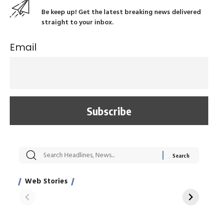
Be keep up! Get the latest breaking news delivered
straight to your inbox.
Email
सट्टेबाजी में अरेस्ट हुए
रोज एक कच्चे लहसुन
मह
Xcuse Me एक्टर
की कली से मिलेगी
रे
साहिल खान
जबरदस्त शारीरिक
अर
Web Stories
शक्ति
On Apr 28, 2024
On Apr 27, 2024
On 