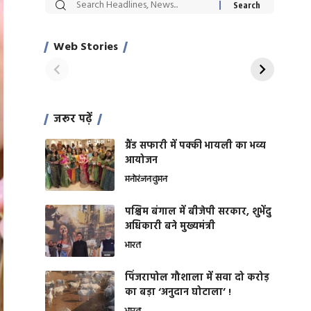
सट्टेबाजी में अरेस्ट हुए
रोज एक कच्चे लहसुन
Xcuse Me एक्टर
की कली से मिलेगी
साहिल खान
जबरदस्त शारीरिक
Web Stories
On Apr 28, 2024
On Apr 27, 2024
शक्ति
जरूर पढ़ें
ग्रैंड सफारी में पक्की भायली का भव्य
आयोजन
मनोरंजन
वुमन
पश्चिम बंगाल में बीजेपी सरकार, शुभेंदु
अधिकारी बने मुख्यमंत्री
भारत
​पिंजरापोल गौशाला में सवा दो करोड़
का बड़ा ‘अनुदान घोटाला’ !