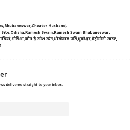
es
Bhubaneswar
Cheater Husband
 Site
Odisha
Ramesh Swain
Ramesh Swain Bhubaneswar
ादियां
ओडिशा
कौन है रमेश स्वेन
धोखेबाज पति
भुवनेश्वर
मेट्रीमोनी साइट
र
ter
ews delivered straight to your inbox.