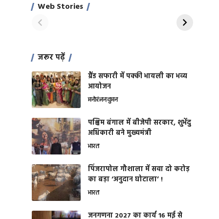
साहिल खान
जबरदस्त शारीरिक
Web Stories
On Apr 28, 2024
On Apr 27, 2024
शक्ति
जरूर पढ़ें
ग्रैंड सफारी में पक्की भायली का भव्य
आयोजन
मनोरंजन
वुमन
पश्चिम बंगाल में बीजेपी सरकार, शुभेंदु
अधिकारी बने मुख्यमंत्री
भारत
​पिंजरापोल गौशाला में सवा दो करोड़
का बड़ा ‘अनुदान घोटाला’ !
भारत
जनगणना 2027 का कार्य 16 मई से