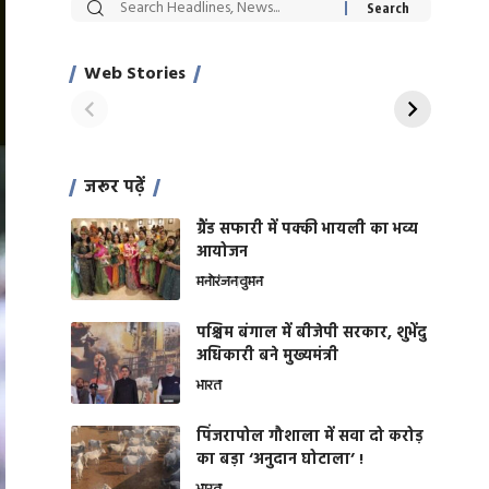
सट्टेबाजी में अरेस्ट हुए
रोज एक कच्चे लहसुन
Xcuse Me एक्टर
की कली से मिलेगी
साहिल खान
जबरदस्त शारीरिक
Web Stories
On Apr 28, 2024
On Apr 27, 2024
शक्ति
जरूर पढ़ें
ग्रैंड सफारी में पक्की भायली का भव्य
आयोजन
मनोरंजन
वुमन
पश्चिम बंगाल में बीजेपी सरकार, शुभेंदु
अधिकारी बने मुख्यमंत्री
भारत
​पिंजरापोल गौशाला में सवा दो करोड़
का बड़ा ‘अनुदान घोटाला’ !