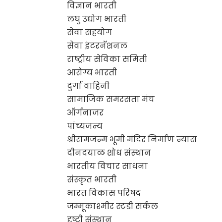
विज्ञान भारती
लघु उद्योग भारती
सेवा सहयोग
सेवा इंटरनॅशनल
राष्ट्रीय सेविका समिती
आरोग्य भारती
दुर्गा वाहिनी
सामाजिक समरसता मंच
ऑर्गनाजर
पांच्यजन्य
श्रीरामजन्म भूमी मंदिर निर्माण न्यास
दीनदयाळ शोध संस्थान
भारतीय विचार साधना
संस्कृत भारती
भारत विकास परिषद
जम्मूकाश्मीर स्टडी सर्कल
दृष्टी संस्थान