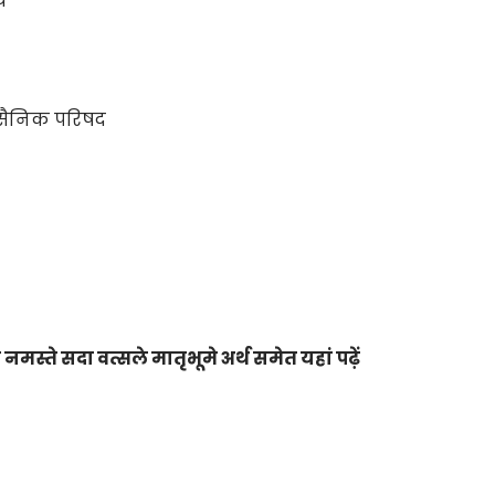
य
व सैनिक परिषद
)
नमस्ते सदा वत्सले मातृभूमे अर्थ समेत यहां पढ़ें