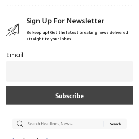
Sign Up For Newsletter
Be keep up! Get the latest breaking news delivered
straight to your inbox.
Email
सट्टेबाजी में अरेस्ट हुए
रोज एक कच्चे लहसुन
मह
Xcuse Me एक्टर
की कली से मिलेगी
रे
साहिल खान
जबरदस्त शारीरिक
अर