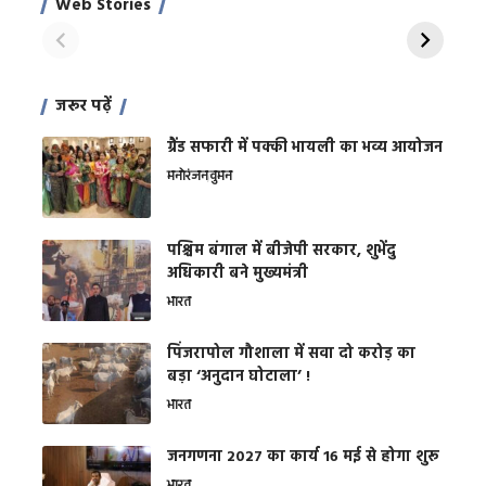
Web Stories
शक्ति
On Apr 28, 2024
On Apr 27, 2024
On 
जरूर पढ़ें
ग्रैंड सफारी में पक्की भायली का भव्य आयोजन
मनोरंजन
वुमन
पश्चिम बंगाल में बीजेपी सरकार, शुभेंदु
अधिकारी बने मुख्यमंत्री
भारत
​पिंजरापोल गौशाला में सवा दो करोड़ का
बड़ा ‘अनुदान घोटाला’ !
भारत
जनगणना 2027 का कार्य 16 मई से होगा शुरू