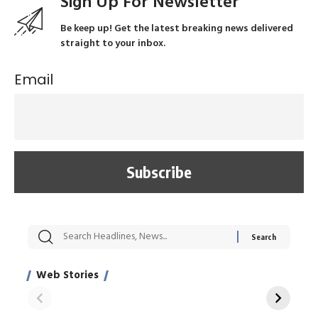
Sign Up For Newsletter
Be keep up! Get the latest breaking news delivered
straight to your inbox.
Email
सट्टेबाजी में अरेस्ट हुए
रोज एक कच्चे लहसुन
मह
Xcuse Me एक्टर
की कली से मिलेगी
रे
साहिल खान
जबरदस्त शारीरिक
अर
Web Stories
शक्ति
On Apr 28, 2024
On Apr 27, 2024
On 