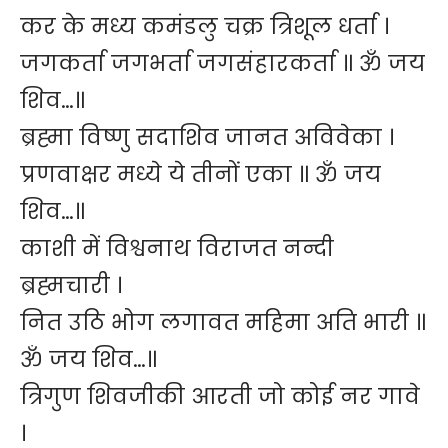
कर के मध्य कमंडलु चक्र त्रिशूल धर्ता ।
जगकर्ता जगभर्ता जगसंहारकर्ता ॥ ॐ जय
शिव…॥
ब्रह्मा विष्णु सदाशिव जानत अविवेका ।
प्रणवाक्षर मध्ये ये तीनों एका ॥ ॐ जय
शिव…॥
काशी में विश्वनाथ विराजत नन्दी
ब्रह्मचारी ।
नित उठि भोग लगावत महिमा अति भारी ॥
ॐ जय शिव…॥
त्रिगुण शिवजीकी आरती जो कोई नर गावे
।