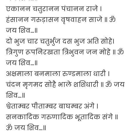
एकानन चतुरानन पंचानन राजे ।
हंसानन गरुड़ासन वृषवाहन साजे ॥ ॐ
जय शिव…॥
दो भुज चार चतुर्भुज दस भुज अति सोहे।
त्रिगुण रूपनिरखता त्रिभुवन जन मोहे ॥ ॐ
जय शिव…॥
अक्षमाला बनमाला रुण्डमाला धारी ।
चंदन मृगमद सोहै भाले शशिधारी ॥ ॐ जय
शिव…॥
श्वेताम्बर पीताम्बर बाघम्बर अंगे ।
सनकादिक गरुणादिक भूतादिक संगे ॥
ॐ जय शिव…॥