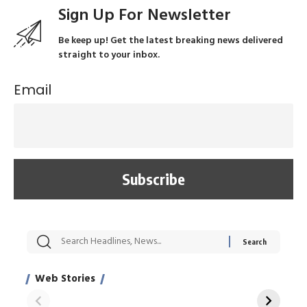
Sign Up For Newsletter
Be keep up! Get the latest breaking news delivered
straight to your inbox.
Email
सट्टेबाजी में अरेस्ट हुए
रोज एक कच्चे लहसुन
मह
Xcuse Me एक्टर
की कली से मिलेगी
रे
साहिल खान
जबरदस्त शारीरिक
अर
Web Stories
शक्ति
On Apr 28, 2024
On Apr 27, 2024
On 