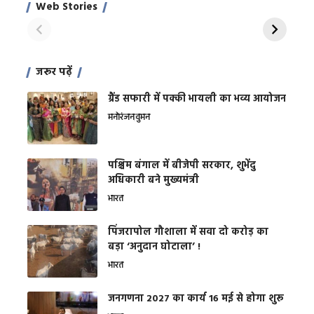
साहिल खान
जबरदस्त शारीरिक
अर
Web Stories
शक्ति
On Apr 28, 2024
On Apr 27, 2024
On 
जरूर पढ़ें
ग्रैंड सफारी में पक्की भायली का भव्य आयोजन
मनोरंजन
वुमन
पश्चिम बंगाल में बीजेपी सरकार, शुभेंदु
अधिकारी बने मुख्यमंत्री
भारत
​पिंजरापोल गौशाला में सवा दो करोड़ का
बड़ा ‘अनुदान घोटाला’ !
भारत
जनगणना 2027 का कार्य 16 मई से होगा शुरू