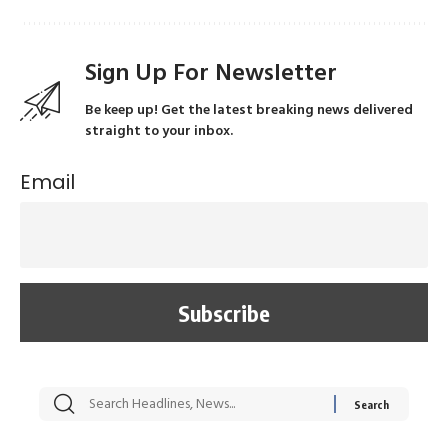
Sign Up For Newsletter
Be keep up! Get the latest breaking news delivered
straight to your inbox.
Email
सट्टेबाजी में अरेस्ट हुए
रोज एक कच्चे लहसुन
मह
Xcuse Me एक्टर
की कली से मिलेगी
रे