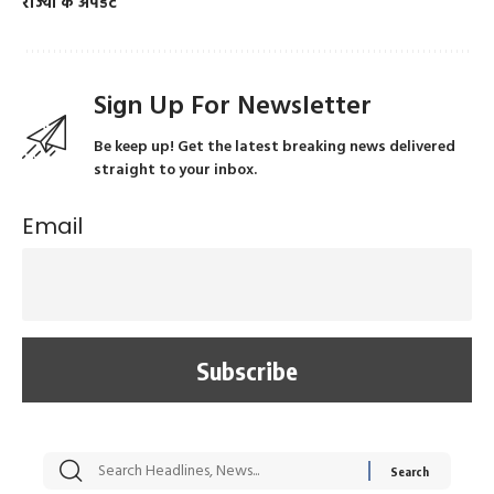
राज्यों के अपडेट
Sign Up For Newsletter
Be keep up! Get the latest breaking news delivered
straight to your inbox.
Email
सट्टेबाजी में अरेस्ट हुए
रोज एक कच्चे लहसुन
मह
Xcuse Me एक्टर
की कली से मिलेगी
रे