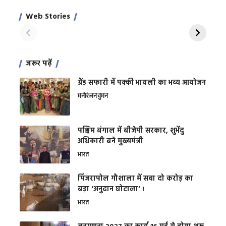
साहिल खान
जबरदस्त शारीरिक
अर
Web Stories
शक्ति
On Apr 28, 2024
On Apr 27, 2024
On 
जरूर पढ़ें
ग्रैंड सफारी में पक्की भायली का भव्य आयोजन
मनोरंजन
वुमन
पश्चिम बंगाल में बीजेपी सरकार, शुभेंदु
अधिकारी बने मुख्यमंत्री
भारत
​पिंजरापोल गौशाला में सवा दो करोड़ का
बड़ा ‘अनुदान घोटाला’ !
भारत