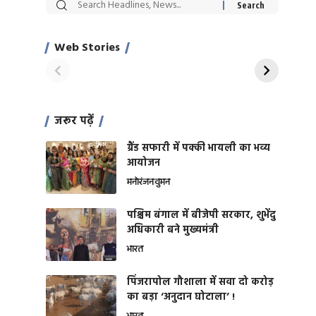
सट्टेबाजी में अरेस्ट हुए
रोज एक कच्चे लहसुन
Xcuse Me एक्टर
की कली से मिलेगी
साहिल खान
जबरदस्त शारीरिक
Web Stories
On Apr 28, 2024
On Apr 27, 2024
शक्ति
जरूर पढ़ें
ग्रैंड सफारी में पक्की भायली का भव्य
आयोजन
मनोरंजन
वुमन
पश्चिम बंगाल में बीजेपी सरकार, शुभेंदु
अधिकारी बने मुख्यमंत्री
भारत
​पिंजरापोल गौशाला में सवा दो करोड़
का बड़ा ‘अनुदान घोटाला’ !