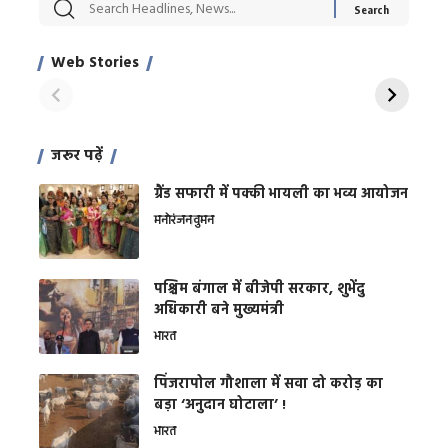
सट्टेबाजी में अरेस्ट हुए
रोज एक कच्चे लहसुन
मह
Xcuse Me एक्टर
की कली से मिलेगी
रे
साहिल खान
जबरदस्त शारीरिक
अर
Web Stories
शक्ति
On Apr 28, 2024
On Apr 27, 2024
On 
जरूर पढ़ें
ग्रैंड सफारी में पक्की भायली का भव्य आयोजन
मनोरंजन
वुमन
पश्चिम बंगाल में बीजेपी सरकार, शुभेंदु
अधिकारी बने मुख्यमंत्री
भारत
​पिंजरापोल गौशाला में सवा दो करोड़ का
बड़ा ‘अनुदान घोटाला’ !
भारत