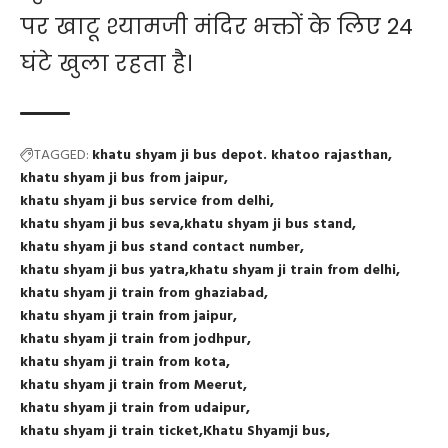
पर खाटू श्यामजी मंदिर भक्तों के लिए 24
घंटे खुला रहता है।
TAGGED:
khatu shyam ji bus depot. khatoo rajasthan
khatu shyam ji bus from jaipur
khatu shyam ji bus service from delhi
khatu shyam ji bus seva
khatu shyam ji bus stand
khatu shyam ji bus stand contact number
khatu shyam ji bus yatra
khatu shyam ji train from delhi
khatu shyam ji train from ghaziabad
khatu shyam ji train from jaipur
khatu shyam ji train from jodhpur
khatu shyam ji train from kota
khatu shyam ji train from Meerut
khatu shyam ji train from udaipur
khatu shyam ji train ticket
Khatu Shyamji bus