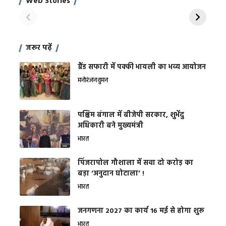
Web Stories
शक्ति
On Apr 28, 2024
On Apr 27, 2024
On 
जरूर पढ़ें
ग्रैंड सफारी में पक्की भायली का भव्य आयोजन
मनोरंजन
वुमन
पश्चिम बंगाल में बीजेपी सरकार, शुभेंदु
अधिकारी बने मुख्यमंत्री
भारत
​पिंजरापोल गौशाला में सवा दो करोड़ का
बड़ा ‘अनुदान घोटाला’ !
भारत
जनगणना 2027 का कार्य 16 मई से होगा शुरू
भारत