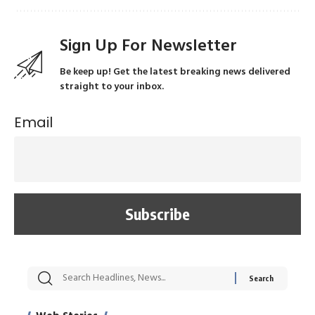
Sign Up For Newsletter
Be keep up! Get the latest breaking news delivered
straight to your inbox.
Email
सट्टेबाजी में अरेस्ट हुए
रोज एक कच्चे लहसुन
मह
Xcuse Me एक्टर
की कली से मिलेगी
रे
साहिल खान
जबरदस्त शारीरिक
अर