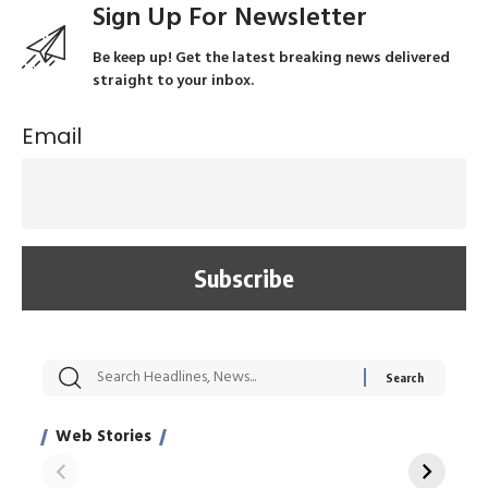
Sign Up For Newsletter
Be keep up! Get the latest breaking news delivered
straight to your inbox.
Email
सट्टेबाजी में अरेस्ट हुए
रोज एक कच्चे लहसुन
मह
Xcuse Me एक्टर
की कली से मिलेगी
रे
साहिल खान
जबरदस्त शारीरिक
अर
Web Stories
शक्ति
On Apr 28, 2024
On Apr 27, 2024
On 