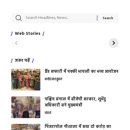
सट्टेबाजी में अरेस्ट हुए
रोज एक कच्चे लहसुन
मह
Xcuse Me एक्टर
की कली से मिलेगी
रे
साहिल खान
जबरदस्त शारीरिक
अर
Web Stories
शक्ति
On Apr 28, 2024
On Apr 27, 2024
On 
जरूर पढ़ें
ग्रैंड सफारी में पक्की भायली का भव्य आयोजन
मनोरंजन
वुमन
पश्चिम बंगाल में बीजेपी सरकार, शुभेंदु
अधिकारी बने मुख्यमंत्री
भारत
​पिंजरापोल गौशाला में सवा दो करोड़ का