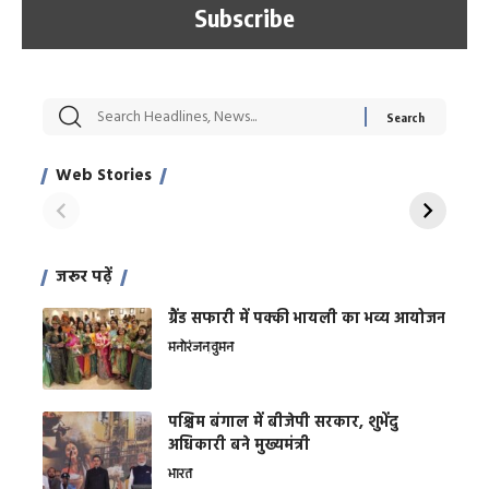
सट्टेबाजी में अरेस्ट हुए
रोज एक कच्चे लहसुन
मह
Xcuse Me एक्टर
की कली से मिलेगी
रे
साहिल खान
जबरदस्त शारीरिक
अर
Web Stories
शक्ति
On Apr 28, 2024
On Apr 27, 2024
On 
जरूर पढ़ें
ग्रैंड सफारी में पक्की भायली का भव्य आयोजन
मनोरंजन
वुमन
पश्चिम बंगाल में बीजेपी सरकार, शुभेंदु
अधिकारी बने मुख्यमंत्री
भारत