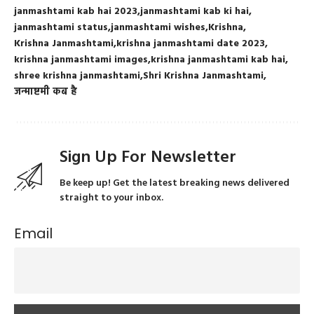
janmashtami kab hai 2023
janmashtami kab ki hai
janmashtami status
janmashtami wishes
Krishna
Krishna Janmashtami
krishna janmashtami date 2023
krishna janmashtami images
krishna janmashtami kab hai
shree krishna janmashtami
Shri Krishna Janmashtami
जन्माष्टमी कब है
Sign Up For Newsletter
Be keep up! Get the latest breaking news delivered
straight to your inbox.
Email