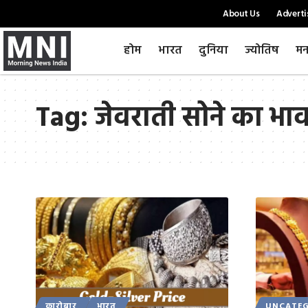
About Us
Adverti
होम
भारत
दुनिया
ज्योतिष
मन
Tag:
जेवराती सोने का भा
कारोबार
भारत
UNCATEG