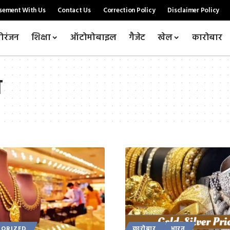
sement With Us
Contact Us
Correction Policy
Disclaimer Policy
ोरंजन
शिक्षा
ऑटोमोबाइल
गैजेट
खेल
कारोबार
व
ORIZED
कारोबार
भारत