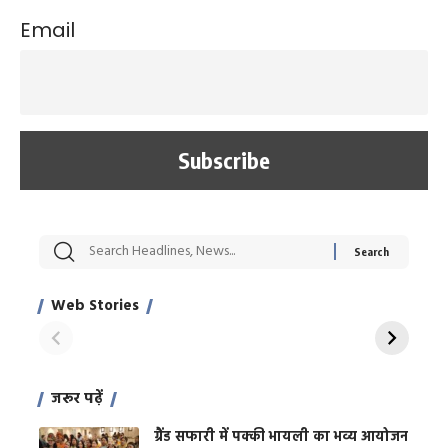
Email
सट्टेबाजी में अरेस्ट हुए
रोज एक कच्चे लहसुन
मह
Xcuse Me एक्टर
की कली से मिलेगी
रे
साहिल खान
जबरदस्त शारीरिक
अर
Web Stories
शक्ति
On Apr 28, 2024
On Apr 27, 2024
On 
जरूर पढ़ें
ग्रैंड सफारी में पक्की भायली का भव्य आयोजन