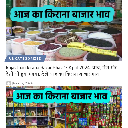
UNCATEGORIZED
Rajasthan kirana Bazar Bhav 13 April 2024: चाय, तेल और
देशी घी हुआ मंहगा, देखें आज का किराना बाजार भाव
April 12, 2024