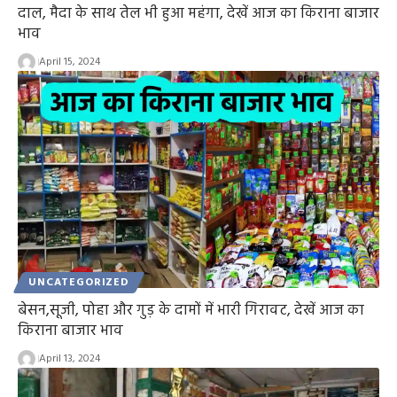
दाल, मैदा के साथ तेल भी हुआ महंगा, देखें आज का किराना बाजार
भाव
April 15, 2024
UNCATEGORIZED
बेसन,सूजी, पोहा और गुड़ के दामों में भारी गिरावट, देखें आज का
किराना बाजार भाव
April 13, 2024