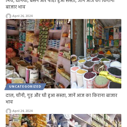
मिर्च, धनिया, बेसन और पोहा हुआ सस्ता, जानें आज का किराना
बाजार भाव
April 26, 2024
UNCATEGORIZED
दाल, चीनी, गुड़ और घी हुआ सस्ता, जानें आज का किराना बाजार
भाव
April 24, 2024