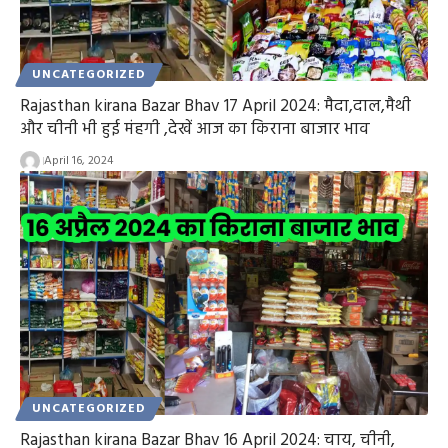
UNCATEGORIZED
Rajasthan kirana Bazar Bhav 17 April 2024: मैदा,दाल,मैथी
और चीनी भी हुई मंहगी ,देखें आज का किराना बाजार भाव
April 16, 2024
UNCATEGORIZED
Rajasthan kirana Bazar Bhav 16 April 2024: चाय, चीनी,