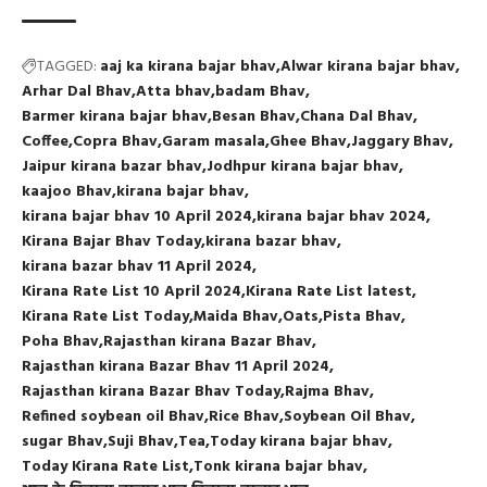
TAGGED:
aaj ka kirana bajar bhav
Alwar kirana bajar bhav
Arhar Dal Bhav
Atta bhav
badam Bhav
Barmer kirana bajar bhav
Besan Bhav
Chana Dal Bhav
Coffee
Copra Bhav
Garam masala
Ghee Bhav
Jaggary Bhav
Jaipur kirana bazar bhav
Jodhpur kirana bajar bhav
kaajoo Bhav
kirana bajar bhav
kirana bajar bhav 10 April 2024
kirana bajar bhav 2024
Kirana Bajar Bhav Today
kirana bazar bhav
kirana bazar bhav 11 April 2024
Kirana Rate List 10 April 2024
Kirana Rate List latest
Kirana Rate List Today
Maida Bhav
Oats
Pista Bhav
Poha Bhav
Rajasthan kirana Bazar Bhav
Rajasthan kirana Bazar Bhav 11 April 2024
Rajasthan kirana Bazar Bhav Today
Rajma Bhav
Refined soybean oil Bhav
Rice Bhav
Soybean Oil Bhav
sugar Bhav
Suji Bhav
Tea
Today kirana bajar bhav
Today Kirana Rate List
Tonk kirana bajar bhav