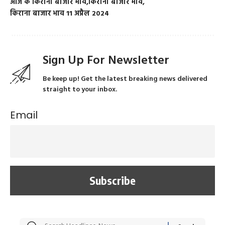
आज के किराना बाजार भाव
किराना बाजार भाव
किराना बाजार भाव 11 अप्रैल 2024
Sign Up For Newsletter
Be keep up! Get the latest breaking news delivered
straight to your inbox.
Email
सट्टेबाजी में अरेस्ट हुए
रोज एक कच्चे लहसुन
मह