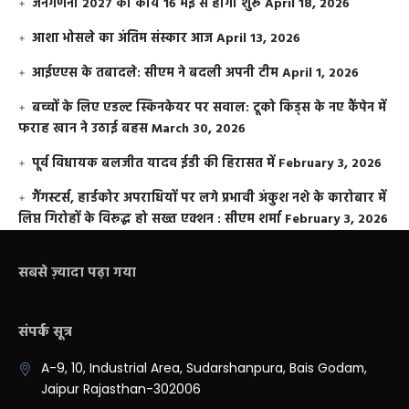
जनगणना 2027 का कार्य 16 मई से होगा शुरू
April 18, 2026
आशा भोसले का अंतिम संस्कार आज
April 13, 2026
आईएएस के तबादले: सीएम ने बदली अपनी टीम
April 1, 2026
बच्चों के लिए एडल्ट स्किनकेयर पर सवाल: टूको किड्स के नए कैंपेन में
फराह खान ने उठाई बहस
March 30, 2026
पूर्व विधायक बलजीत यादव ईडी की हिरासत में
February 3, 2026
गैंगस्टर्स, हार्डकोर अपराधियों पर लगे प्रभावी अंकुश नशे के कारोबार में
लिप्त गिरोहों के विरूद्ध हो सख्त एक्शन : सीएम शर्मा
February 3, 2026
सबसे ज़्यादा पढ़ा गया
संपर्क सूत्र
A-9, 10, Industrial Area, Sudarshanpura, Bais Godam,
Jaipur Rajasthan-302006