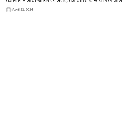
राजस्थान में आंधी-बारिश का अलर्ट, तेज बारिश के साथ गिरेंगे ओले
April 22, 2024