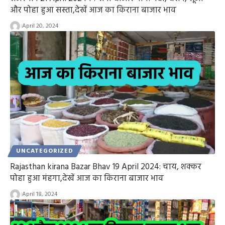
और पोहा हुआ सस्ता,देखें आज का किराना बाजार भाव
April 20, 2024
UNCATEGORIZED
Rajasthan kirana Bazar Bhav 19 April 2024: चाय, शक्कर
पोहा हुआ मंहगा,देखें आज का किराना बाजार भाव
April 18, 2024