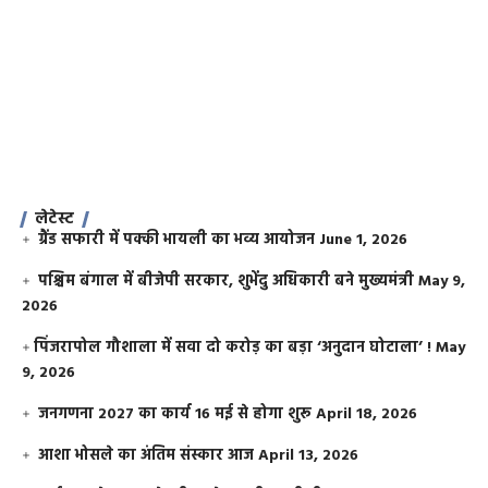
लेटेस्ट
ग्रैंड सफारी में पक्की भायली का भव्य आयोजन
June 1, 2026
पश्चिम बंगाल में बीजेपी सरकार, शुभेंदु अधिकारी बने मुख्यमंत्री
May 9,
2026
​पिंजरापोल गौशाला में सवा दो करोड़ का बड़ा ‘अनुदान घोटाला’ !
May
9, 2026
जनगणना 2027 का कार्य 16 मई से होगा शुरू
April 18, 2026
आशा भोसले का अंतिम संस्कार आज
April 13, 2026