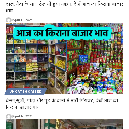
दाल, मैदा के साथ तेल भी हुआ महंगा, देखें आज का किराना बाजार
भाव
April 15, 2024
UNCATEGORIZED
बेसन,सूजी, पोहा और गुड़ के दामों में भारी गिरावट, देखें आज का
किराना बाजार भाव
April 13, 2024