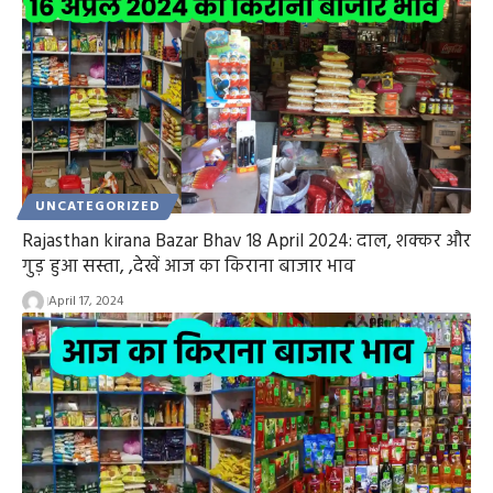
UNCATEGORIZED
Rajasthan kirana Bazar Bhav 18 April 2024: दाल, शक्कर और
गुड़ हुआ सस्ता, ,देखें आज का किराना बाजार भाव
April 17, 2024