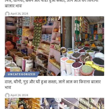
मिर्च, धनिया, बेसन और पोहा हुआ सस्ता, जानें आज का किराना
बाजार भाव
April 26, 2024
UNCATEGORIZED
दाल, चीनी, गुड़ और घी हुआ सस्ता, जानें आज का किराना बाजार
भाव
April 24, 2024