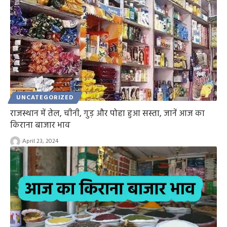
UNCATEGORIZED
राजस्थान में तेल, चीनी, गुड़ और पोहा हुआ सस्ता, जानें आज का
किराना बाजार भाव
April 23, 2024