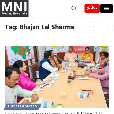
ई-पेपर
Tag:
Bhajan Lal Sharma
UNCATEGORIZED