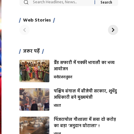
सट्टेबाजी में अरेस्ट हुए
रोज एक कच्चे लहसुन
Xcuse Me एक्टर
की कली से मिलेगी
साहिल खान
जबरदस्त शारीरिक
Web Stories
On Apr 28, 2024
On Apr 27, 2024
शक्ति
जरूर पढ़ें
ग्रैंड सफारी में पक्की भायली का भव्य
आयोजन
मनोरंजन
वुमन
पश्चिम बंगाल में बीजेपी सरकार, शुभेंदु
अधिकारी बने मुख्यमंत्री
भारत
​पिंजरापोल गौशाला में सवा दो करोड़
का बड़ा ‘अनुदान घोटाला’ !