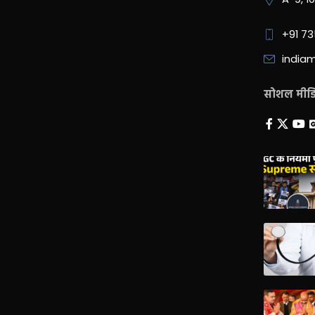
+91 7
india
सोशल मीडिय