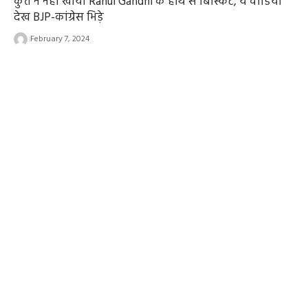
कुत्ते ने नहीं खाया Rahul Gandhi के हाथ से बिस्किट, ये वीडियो
देख BJP-कांग्रेस भिड़े
February 7, 2024