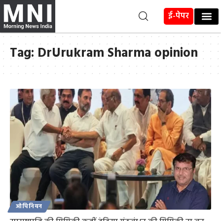
ई-पेपर
Tag:
DrUrukram Sharma opinion
ओपिनियन