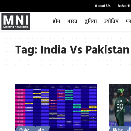
About Us
Adverti
होम
भारत
दुनिया
ज्योतिष
मन
Tag:
India Vs Pakistan
क्रिकेट
खेल
क्रिकेट