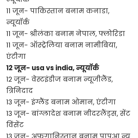
11 जून- पाकिस्तान बनाम कनाडा,
न्यूयॉर्क
11 जून- श्रीलंका बनाम नेपाल, फ्लोरिडा
11 जून- ऑस्ट्रेलिया बनाम नामीबिया,
एंटीगा
12 जून- usa vs india, न्यूयॉर्क
12 जून- वेस्टइंडीज बनाम न्यूजीलैंड,
त्रिनिदाद
13 जून- इंग्लैंड बनाम ओमान, एंटीगा
13 जून- बांग्लादेश बनाम नीदरलैंड्स, सेंट
विंसेंट
13 जून- अफगानिस्तान बनाम पापुआ न्यू