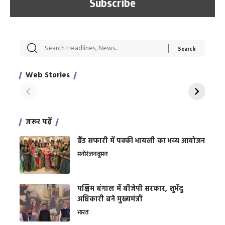
सट्टेबाजी में अरेस्ट हुए
रोज एक कच्चे लहसुन
मह
Xcuse Me एक्टर
की कली से मिलेगी
रे
साहिल खान
जबरदस्त शारीरिक
अर
Web Stories
शक्ति
On Apr 28, 2024
On Apr 27, 2024
On 
जरूर पढ़ें
ग्रैंड सफारी में पक्की भायली का भव्य आयोजन
मनोरंजन
वुमन
पश्चिम बंगाल में बीजेपी सरकार, शुभेंदु
अधिकारी बने मुख्यमंत्री
भारत