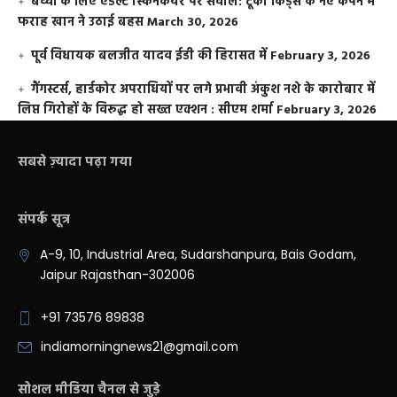
बच्चों के लिए एडल्ट स्किनकेयर पर सवाल: टूको किड्स के नए कैंपेन में
फराह खान ने उठाई बहस
March 30, 2026
पूर्व विधायक बलजीत यादव ईडी की हिरासत में
February 3, 2026
गैंगस्टर्स, हार्डकोर अपराधियों पर लगे प्रभावी अंकुश नशे के कारोबार में
लिप्त गिरोहों के विरूद्ध हो सख्त एक्शन : सीएम शर्मा
February 3, 2026
सबसे ज़्यादा पढ़ा गया
संपर्क सूत्र
A-9, 10, Industrial Area, Sudarshanpura, Bais Godam,
Jaipur Rajasthan-302006
+91 73576 89838
indiamorningnews21@gmail.com
सोशल मीडिया चैनल से जुड़े