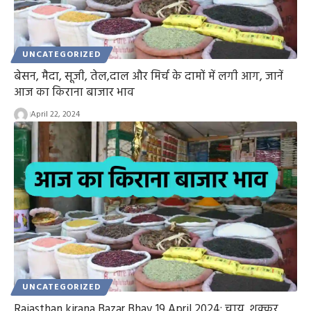
UNCATEGORIZED
बेसन, मैदा, सूजी, तेल,दाल और मिर्च के दामों में लगी आग, जानें
आज का किराना बाजार भाव
April 22, 2024
UNCATEGORIZED
Rajasthan kirana Bazar Bhav 19 April 2024: चाय, शक्कर