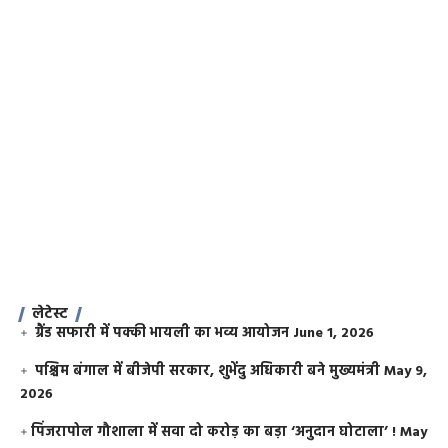
लेटेस्ट
ग्रैंड सफारी में पक्की भायली का भव्य आयोजन
June 1, 2026
पश्चिम बंगाल में बीजेपी सरकार, शुभेंदु अधिकारी बने मुख्यमंत्री
May 9,
2026
​पिंजरापोल गौशाला में सवा दो करोड़ का बड़ा ‘अनुदान घोटाला’ !
May