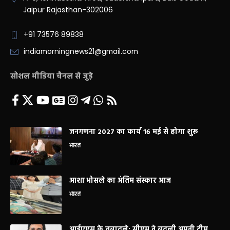
Jaipur Rajasthan-302006
+91 73576 89838
indiamorningnews21@gmail.com
सोशल मीडिया चैनल से जुड़े
जनगणना 2027 का कार्य 16 मई से होगा शुरू
भारत
आशा भोसले का अंतिम संस्कार आज
भारत
आईएएस के तबादले: सीएम ने बदली अपनी टीम