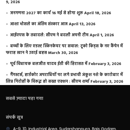
9, 2026
जनगणना 2027 का कार्य 16 मई से होगा शुरू
April 18, 2026
आशा भोसले का अंतिम संस्कार आज
April 13, 2026
आईएएस के तबादले: सीएम ने बदली अपनी टीम
April 1, 2026
बच्चों के लिए एडल्ट स्किनकेयर पर सवाल: टूको किड्स के नए कैंपेन में
फराह खान ने उठाई बहस
March 30, 2026
पूर्व विधायक बलजीत यादव ईडी की हिरासत में
February 3, 2026
गैंगस्टर्स, हार्डकोर अपराधियों पर लगे प्रभावी अंकुश नशे के कारोबार में
लिप्त गिरोहों के विरूद्ध हो सख्त एक्शन : सीएम शर्मा
February 3, 2026
सबसे ज़्यादा पढ़ा गया
संपर्क सूत्र
A-9, 10, Industrial Area, Sudarshanpura, Bais Godam,