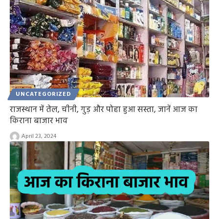
UNCATEGORIZED
राजस्थान में तेल, चीनी, गुड़ और पोहा हुआ सस्ता, जानें आज का
किराना बाजार भाव
April 23, 2024