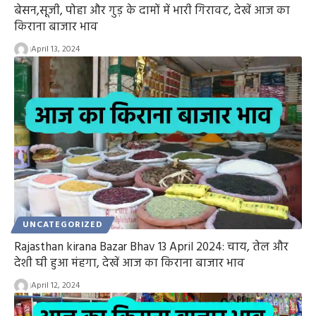
बेसन,सूजी, पोहा और गुड़ के दामों में भारी गिरावट, देखें आज का
किराना बाजार भाव
April 13, 2024
UNCATEGORIZED
Rajasthan kirana Bazar Bhav 13 April 2024: चाय, तेल और
देशी घी हुआ मंहगा, देखें आज का किराना बाजार भाव
April 12, 2024