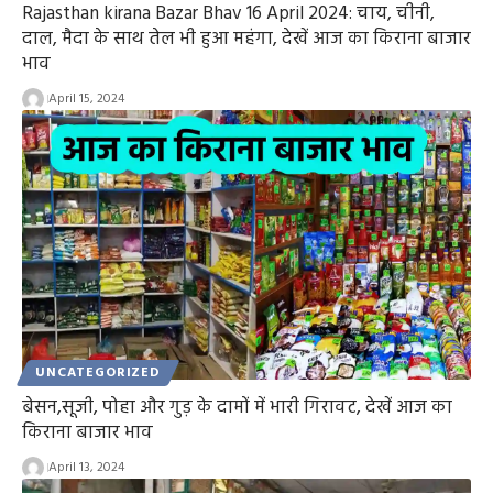
Rajasthan kirana Bazar Bhav 16 April 2024: चाय, चीनी,
दाल, मैदा के साथ तेल भी हुआ महंगा, देखें आज का किराना बाजार
भाव
April 15, 2024
UNCATEGORIZED
बेसन,सूजी, पोहा और गुड़ के दामों में भारी गिरावट, देखें आज का
किराना बाजार भाव
April 13, 2024