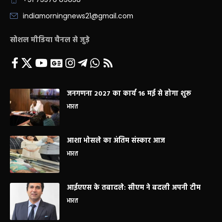
indiamorningnews21@gmail.com
सोशल मीडिया चैनल से जुड़े
जनगणना 2027 का कार्य 16 मई से होगा शुरू
भारत
आशा भोसले का अंतिम संस्कार आज
भारत
आईएएस के तबादले: सीएम ने बदली अपनी टीम
भारत