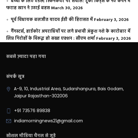
बच्चों के लिए एडल्ट स्किनकेयर पर सवाल: टूको किड्स के नए कैंपेन में
फराह खान ने उठाई बहस
March 30, 2026
पूर्व विधायक बलजीत यादव ईडी की हिरासत में
February 3, 2026
गैंगस्टर्स, हार्डकोर अपराधियों पर लगे प्रभावी अंकुश नशे के कारोबार में
लिप्त गिरोहों के विरूद्ध हो सख्त एक्शन : सीएम शर्मा
February 3, 2026
सबसे ज़्यादा पढ़ा गया
संपर्क सूत्र
A-9, 10, Industrial Area, Sudarshanpura, Bais Godam,
Jaipur Rajasthan-302006
+91 73576 89838
indiamorningnews21@gmail.com
सोशल मीडिया चैनल से जुड़े