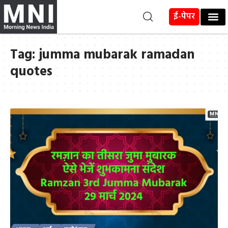
ई-पेपर
Tag:
jumma mubarak ramadan
quotes